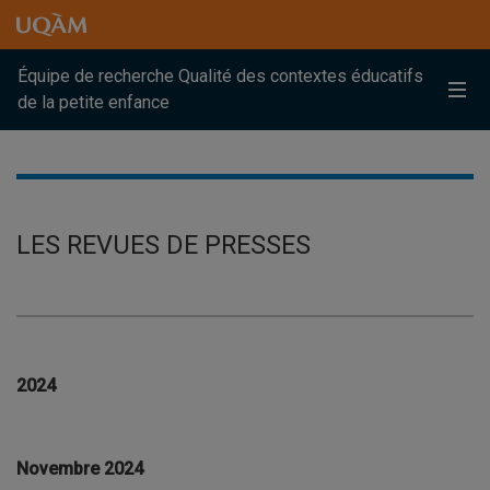
Raccourci vers le contenu
Raccourci vers le menu principal
Raccourci vers la recherche
Raccourci vers le contenu
Raccourci vers le menu principal
Raccourci vers la recherche
Équipe de recherche Qualité des contextes éducatifs
Me
de la petite enfance
LES REVUES DE PRESSES
2024
Novembre 2024