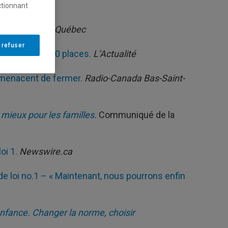
e la Famille
ctionnant
Le Journal de Québec
 refuser
ur créer 37 000 places.
L’Actualité
és menacent de fermer.
Radio-Canada Bas-Saint-
 mieux pour les familles.
Communiqué de la
oi 1.
Newswire.ca
e loi no.1 – « Maintenant, nous pourrons enfin
 enfance. Changer la norme, choisir