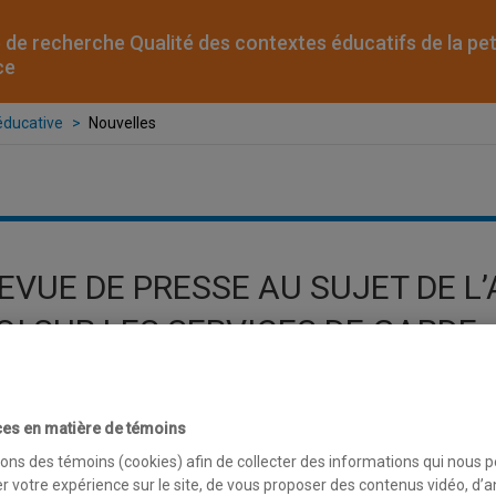
 de recherche Qualité des contextes éducatifs de la pet
ce
éducative
Nouvelles
EVUE DE PRESSE AU SUJET DE L
OI SUR LES SERVICES DE GARDE
es en matière de témoins
ndredi 6 mai 2022
sons des témoins (cookies) afin de collecter des informations qui nous 
option du projet de loi no 1 : le Québec pourra enfin com
r votre expérience sur le site, de vous proposer des contenus vidéo, d’a