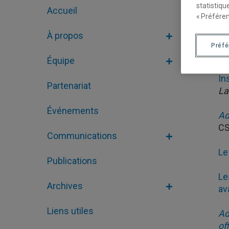
éd
statistiqu
Accueil
« Préféren
Qu
À propos
Préf
Ga
Équipe
In
Partenariat
La
Événements
Ad
C
Communications
Le
Publications
Le
Archives
av
Liens utiles
Ad
of