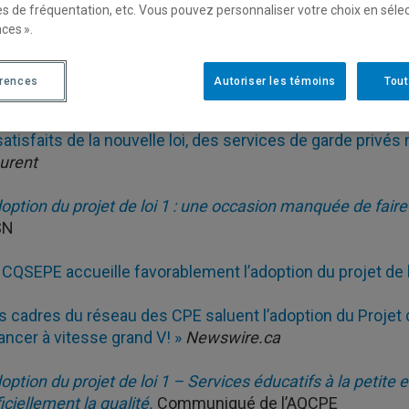
ucatifs à l’enfance.
Communiqué du cabinet du ministre d
es de fréquentation, etc. Vous pouvez personnaliser votre choix en séle
ces ».
ébec adopte son projet de loi sur les services de garde.
érences
Autoriser les témoins
Tout
rderies: avec la loi 1, le gouvernement se donne 5 ans po
satisfaits de la nouvelle loi, des services de garde priv
urent
option du projet de loi 1 : une occasion manquée de faire
SN
 CQSEPE accueille favorablement l’adoption du projet de l
s cadres du réseau des CPE saluent l’adoption du Projet d
ancer à vitesse grand V! »
Newswire.ca
option du projet de loi 1 – Services éducatifs à la petite
ficiellement la qualité.
Communiqué de l’AQCPE