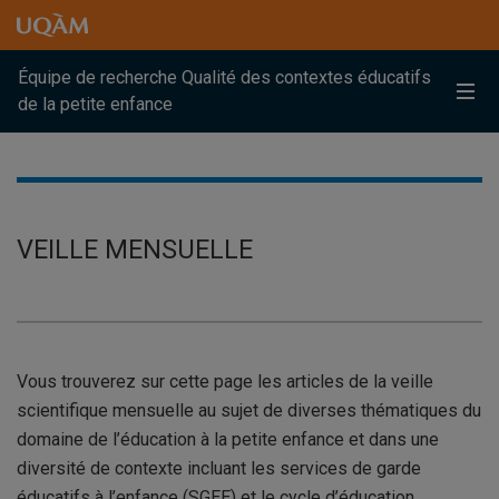
Raccourci vers le contenu
Raccourci vers le menu principal
Raccourci vers la recherche
Raccourci vers le contenu
Raccourci vers le menu principal
Raccourci vers la recherche
Équipe de recherche Qualité des contextes éducatifs
Me
de la petite enfance
VEILLE MENSUELLE
Vous trouverez sur cette page les articles de la veille
scientifique mensuelle au sujet de diverses thématiques du
domaine de l’éducation à la petite enfance et dans une
diversité de contexte incluant les services de garde
éducatifs à l’enfance (SGEE) et le cycle d’éducation