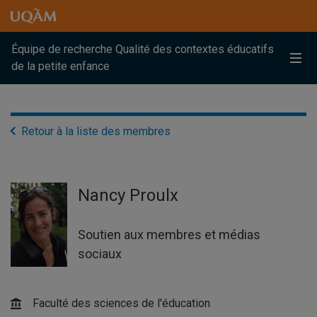
Raccourci vers le contenu
Raccourci vers le menu principal
Raccourci vers la recherche
Raccourci vers le contenu
Raccourci vers le menu principal
Raccourci vers la recherche
Équipe de recherche Qualité des contextes éducatifs
Me
de la petite enfance
Retour à la liste des membres
Nancy Proulx
Soutien aux membres et médias
sociaux
Faculté des sciences de l'éducation