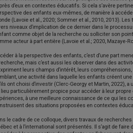
près d’eux en contextes éducatifs. Si cela s’avère pertinen
rspective des enfants eux-mêmes, de manière à accéder,
nde (Lavoie et al., 2020; Sommer et al., 2010, 2013). Les 
vers niveaux d’implication de ce dernier dans le processu
enfant comme objet de la recherche ou solliciter son point 
mme acteur à part entière (Lavoie et al.; 2020, Mazaye-Rob
céder à la perspective des enfants, c’est d’une part mene
 recherche, mais c’est aussi les observer dans des activi
expriment leurs champs d’intérêt, leurs compréhensions, 
mblant, une activité dans laquelle les enfants créent une 
’ils ont choisi d’investir (Clerc-Georgy et Martin, 2022), a
 lieu particulièrement propice pour accéder à leur prop
périences, à une meilleure connaissance de ce qui les co
nstruisent des situations proposées en contextes éduca
ns le cadre de ce colloque, divers travaux de recherches
ébec et à l’international sont présentés. Il s’agit de fair