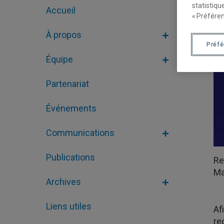
statistiqu
Accueil
« Préféren
À propos
Préf
Équipe
Partenariat
Événements
Communications
Publications
Re
Ma
Archives
Liens utiles
Af
re