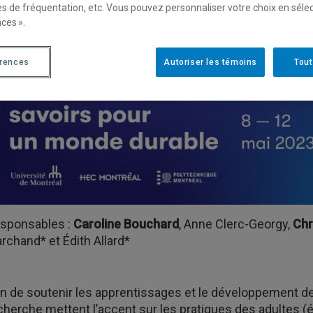
es de fréquentation, etc. Vous pouvez personnaliser votre choix en séle
ces ».
érences
Autoriser les témoins
Tout
sponsables :
Caroline Bouchard
, Anne Clerc-Georgy,
Chr
rchand* et Édith Allard*
in de soutenir les apprentissages et le développement d
cherche mettent l’accent sur les pratiques des adultes (é