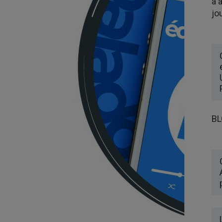
à 
jo
BL