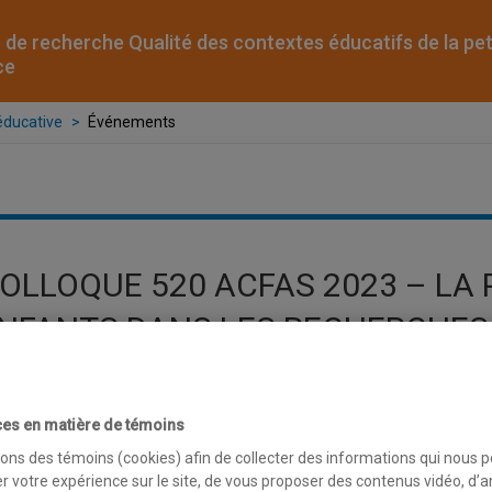
 de recherche Qualité des contextes éducatifs de la pet
ce
éducative
Événements
OLLOQUE 520 ACFAS 2023 – LA 
NFANTS DANS LES RECHERCHES
DUCATIFS DE LA PETITE ENFANC
es en matière de témoins
sons des témoins (cookies) afin de collecter des informations qui nous 
r votre expérience sur le site, de vous proposer des contenus vidéo, d’a