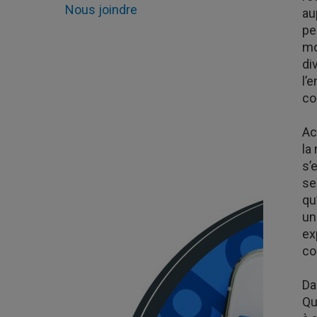
Nous joindre
au
pe
mo
di
l’
co
Ac
la
s’
se
qu
un
ex
co
Da
Qu