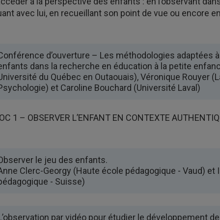
accéder à la perspective des enfants : en l’observant dan
uant avec lui, en recueillant son point de vue ou encore
Conférence d’ouverture – Les méthodologies adaptées à 
enfants dans la recherche en éducation à la petite enfan
Université du Québec en Outaouais), Véronique Rouyer (L
Psychologie) et Caroline Bouchard (Université Laval)
OC 1 – OBSERVER L’ENFANT EN CONTEXTE AUTHENTI
Observer le jeu des enfants.
Anne Clerc-Georgy (Haute école pédagogique - Vaud) et I
pédagogique - Suisse)
L’observation par vidéo pour étudier le développement de 