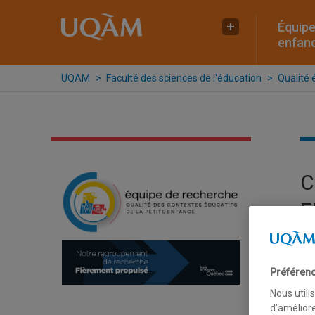
Raccourci vers le contenu
Raccourci vers le menu principal
Raccourci vers la recherche
Équipe
Plus UQAM
enfan
UQAM
Faculté des sciences de l'éducation
Qualité 
C
E
É
Préférenc
Nous utili
d’améliore